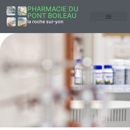
PHARMACIE DU
PONT BOILEAU
la roche sur-yon